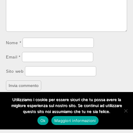
Nome
*
Email
*
Sito web
Utilizziamo i cookie per essere sicuri che tu possa avere la
migliore esperienza sul nostro sito. Se continui ad utilizzare
questo sito noi assumiamo che tu ne sia felice.
Copyright © 2026
Social Media Per Aziende
. All Rights
Ok
Maggiori informazioni
Reserved.
The Carton Theme by
bavotasan.com
.