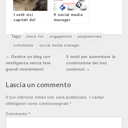
I setti vizi
Il social media
capitali del
manager
social media
perfetto… esiste
manager
solo nella mente
dei clienti/datori
Tags:
check list
engagement
programmare
di lavoro!
schedulare
social media manager
Post
← Gestire un blog con
5 modi per aumentare la
navigation
intelligenza senza fare
condivisione dei tuoi
grandi investimenti
contenuti →
Lascia un commento
Il tuo indirizzo email non sarà pubblicato.
I campi
obbligatori sono contrassegnati
*
Commento
*