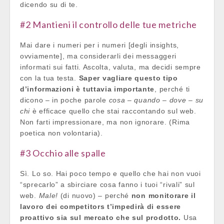
dicendo su di te.
#2 Mantieni il controllo delle tue metriche
Mai dare i numeri per i numeri [degli insights,
ovviamente], ma considerarli dei messaggeri
informati sui fatti. Ascolta, valuta, ma decidi sempre
con la tua testa.
Saper vagliare questo tipo
d’informazioni è tuttavia importante
, perché ti
dicono – in poche parole
cosa – quando – dove – su
chi
è efficace quello che stai raccontando sul web.
Non farti impressionare, ma non ignorare. (Rima
poetica non volontaria).
#3 Occhio alle spalle
Sì. Lo so. Hai poco tempo e quello che hai non vuoi
“sprecarlo” a sbirciare cosa fanno i tuoi “rivali” sul
web.
Male!
(di nuovo) – perché
non monitorare il
lavoro dei competitors t’impedirà di essere
proattivo sia sul mercato che sul prodotto.
Usa