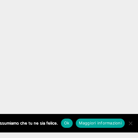
assumiamo che tu ne sia felice.
Ok
Maggiori informazioni
The Carton Theme by
bavotasan.com
.