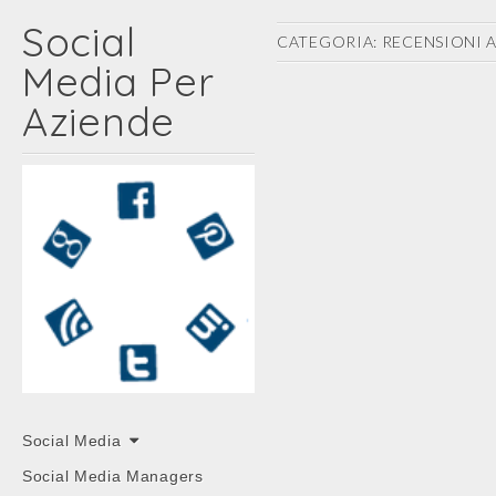
Social
CATEGORIA:
RECENSIONI 
Media Per
Aziende
Main
Skip
Social Media
menu
to
Social Media Managers
content