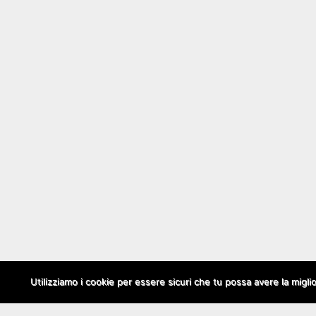
Utilizziamo i cookie per essere sicuri che tu possa avere la migli
Copyright © 2026
Social Media Per Aziende
. All Rights Reserved.