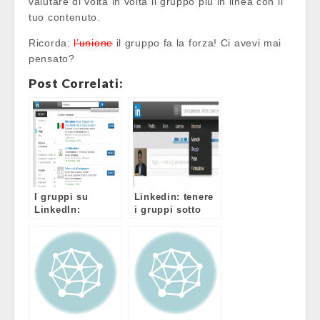
valutare di volta in volta il gruppo più in linea con il
tuo contenuto.
Ricorda:
l’unione
il gruppo fa la forza! Ci avevi mai
pensato?
Post Correlati:
I gruppi su
Linkedin: tenere
LinkedIn:
i gruppi sotto
un’opportunità
controllo è più
per il tuo
semplice
business