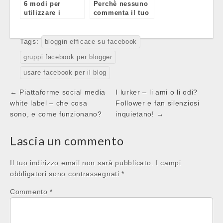
6 modi per
Perchè nessuno
utilizzare i
commenta il tuo
commenti del
blog?
blog
Tags:
bloggin efficace su facebook
gruppi facebook per blogger
usare facebook per il blog
Post
← Piattaforme social media
I lurker – li ami o li odi?
navigation
white label – che cosa
Follower e fan silenziosi
sono, e come funzionano?
inquietano! →
Lascia un commento
Il tuo indirizzo email non sarà pubblicato.
I campi
obbligatori sono contrassegnati
*
Commento
*