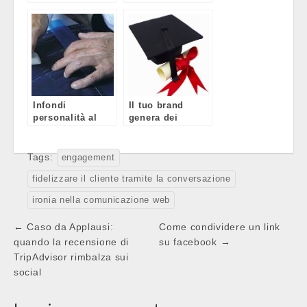
il humour per
tuo business sui
coinvolgere
social
Infondi
Il tuo brand
personalità al
genera dei
tuo account
contenuti
social
credibili?
Tags:
engagement
fidelizzare il cliente tramite la conversazione
ironia nella comunicazione web
Post
← Caso da Applausi:
Come condividere un link
navigation
quando la recensione di
su facebook →
TripAdvisor rimbalza sui
social