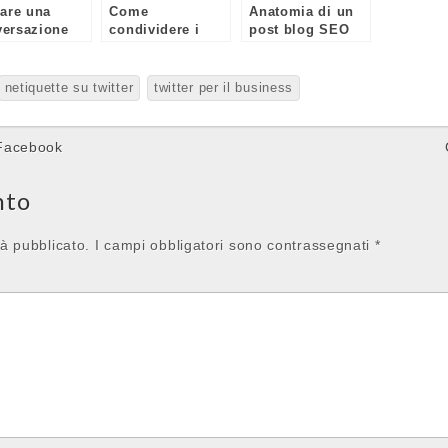
iare una
Come
Anatomia di un
versazione
condividere i
post blog SEO
witter
contenuti
ottimizzato
rispettando la
(infografica)
netiquette
netiquette su twitter
twitter per il business
 Facebook
nto
rà pubblicato.
I campi obbligatori sono contrassegnati
*