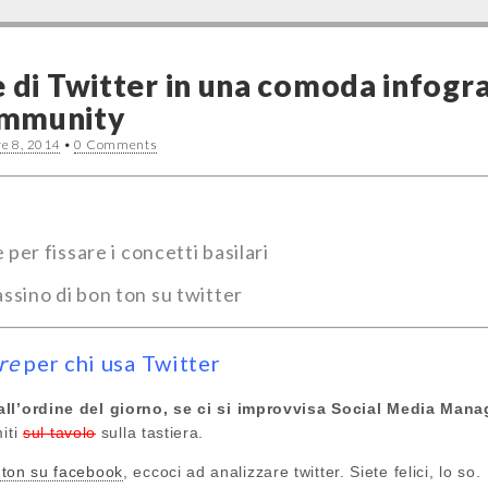
 di Twitter in una comoda infogra
ommunity
e 8, 2014
•
0 Comments
 per fissare i concetti basilari
assino di bon ton su twitter
ire
per chi usa Twitter
all’ordine del giorno, se ci si improvvisa Social Media Mana
miti
sul tavolo
sulla tastiera.
ton su facebook
, eccoci ad analizzare twitter. Siete felici, lo so.