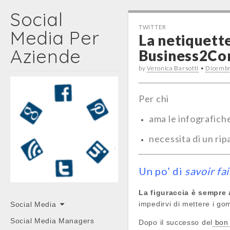
Social
TWITTER
Media Per
La netiquette
Aziende
Business2C
by
Veronica Barsotti
•
Dicembr
Per chi
ama le infografiche
necessita di un rip
Un po’ di
savoir fa
La figuraccia è sempre 
Main
Skip
impedirvi di mettere i go
Social Media
menu
to
Social Media Managers
Dopo il successo del
bon 
content