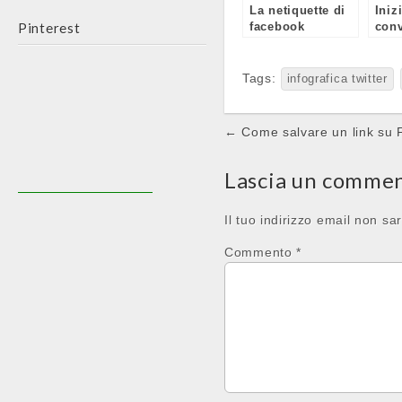
La netiquette di
Iniz
Pinterest
facebook
con
su t
Tags:
infografica twitter
Post
← Come salvare un link su
navigation
Lascia un comme
Il tuo indirizzo email non sa
Commento
*