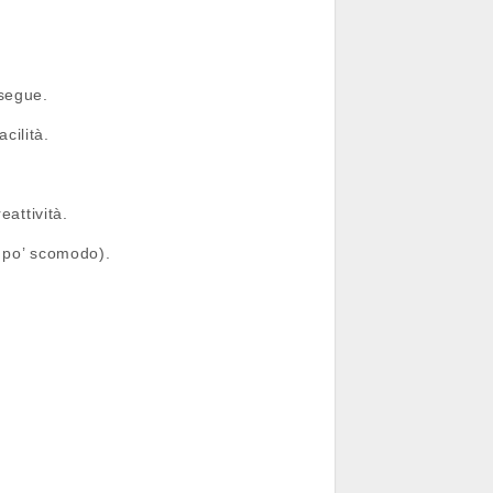
 segue.
cilità.
eattività.
n po’ scomodo).