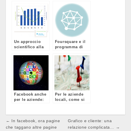
Un approccio
Foursquare e il
scientifico alla
programma di
scrittura dei
promozione
tweet
delle piccole
aziende
Facebook anche
Per le aziende
per le aziende:
locali, come si
ecco perché
sfrutta il SEO?
Post
← In facebook, ora pagine
Grafico e cliente: una
navigation
che taggano altre pagine
relazione complicata… →