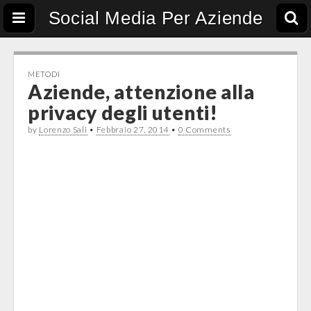
Social Media Per Aziende
METODI
Aziende, attenzione alla
privacy degli utenti!
by
Lorenzo Sali
•
Febbraio 27, 2014
•
0 Comments