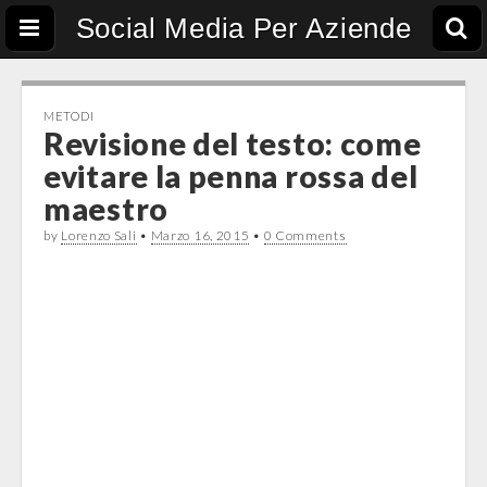
Social Media Per Aziende
METODI
Revisione del testo: come
evitare la penna rossa del
maestro
by
Lorenzo Sali
•
Marzo 16, 2015
•
0 Comments