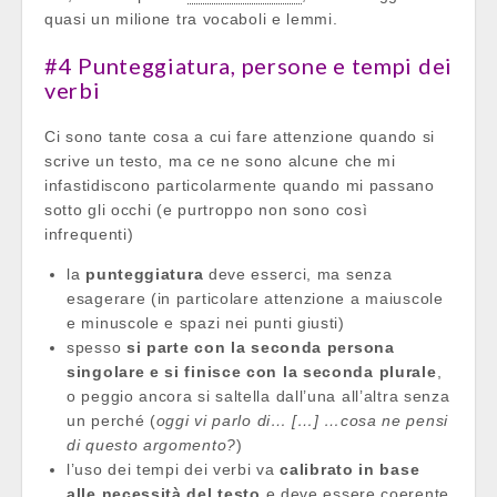
quasi un milione tra vocaboli e lemmi.
#4 Punteggiatura, persone e tempi dei
verbi
Ci sono tante cosa a cui fare attenzione quando si
scrive un testo, ma ce ne sono alcune che mi
infastidiscono particolarmente quando mi passano
sotto gli occhi (e purtroppo non sono così
infrequenti)
la
punteggiatura
deve esserci, ma senza
esagerare (in particolare attenzione a maiuscole
e minuscole e spazi nei punti giusti)
spesso
si parte con la seconda persona
singolare e si finisce con la seconda plurale
,
o peggio ancora si saltella dall’una all’altra senza
un perché (
oggi vi parlo di… […] …cosa ne pensi
di questo argomento?
)
l’uso dei tempi dei verbi va
calibrato in base
alle necessità del testo
e deve essere coerente