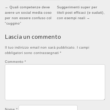
Post
← Quali competenze deve
Suggerimenti super per
navigation
avere un social media coso
titoli post efficaci (e sudati),
per non essere confuso col
con esempi reali →
“cuggino”
Lascia un commento
Il tuo indirizzo email non sarà pubblicato.
I campi
obbligatori sono contrassegnati
*
Commento
*
Nome
*