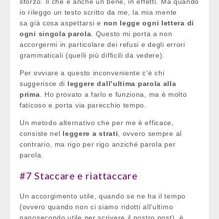
sforzo. Il che è anche un bene, in effetti. Ma quando
io rileggo un testo scritto da me, la mia mente
sa già cosa aspettarsi e
non legge ogni lettera di
ogni singola parola
. Questo mi porta a non
accorgermi in particolare dei refusi e degli errori
grammaticali (quelli più difficili da vedere).
Per ovviare a questo inconveniente c’è chi
suggerisce di
leggere dall’ultima parola alla
prima
. Ho provato a farlo e funziona, ma è molto
faticoso e porta via parecchio tempo.
Un metodo alternativo che per me è efficace,
consiste nel
leggere a strati
, ovvero sempre al
contrario, ma rigo per rigo anziché parola per
parola.
#7 Staccare e riattaccare
Un accorgimento utile, quando se ne ha il tempo
(ovvero quando non ci siamo ridotti all’ultimo
nanosecondo utile per scrivere il nostro post), è