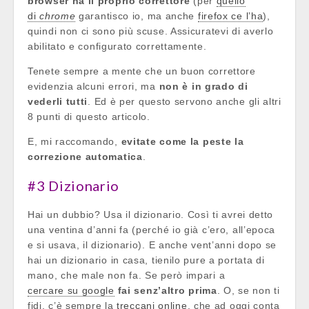
browser ha il proprio correttore
(per
quello
di
chrome
garantisco io, ma anche
firefox ce l’ha
),
quindi non ci sono più scuse. Assicuratevi di averlo
abilitato e configurato correttamente.
Tenete sempre a mente che un buon correttore
evidenzia alcuni errori, ma
non è in grado di
vederli tutti
. Ed è per questo servono anche gli altri
8 punti di questo articolo.
E, mi raccomando,
evitate come la peste la
correzione automatica
.
#3 Dizionario
Hai un dubbio? Usa il dizionario. Così ti avrei detto
una ventina d’anni fa (perché io già c’ero, all’epoca
e si usava, il dizionario). E anche vent’anni dopo se
hai un dizionario in casa, tienilo pure a portata di
mano, che male non fa. Se però impari a
cercare su google
fai senz’altro prima
. O, se non ti
fidi, c’è sempre la
treccani online
, che ad oggi conta