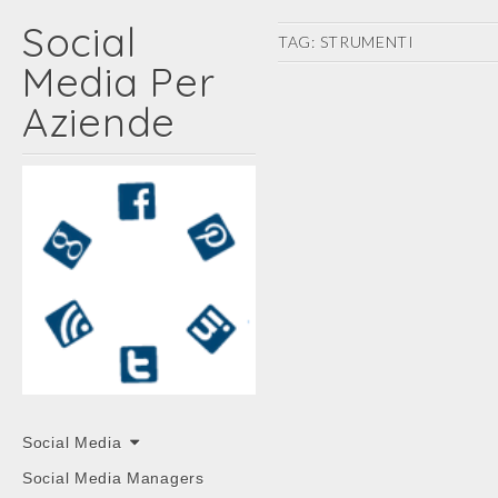
Social
TAG:
STRUMENTI
Media Per
Aziende
Main
Skip
Social Media
menu
to
Social Media Managers
content