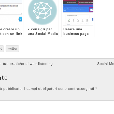
e creare un
7 consigli per
Creare una
t con un link
una Social Media
business page
Strategy di
su G+
successo
et
twitter
e tue pratiche di web listening
Social Me
nto
rà pubblicato.
I campi obbligatori sono contrassegnati
*