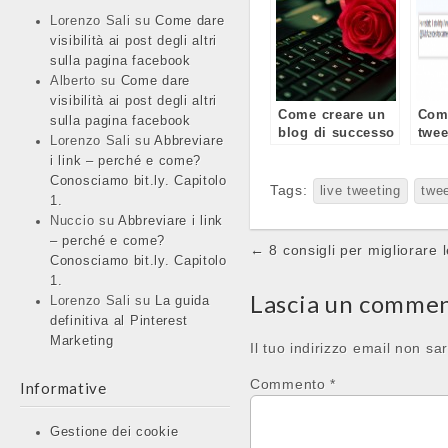
Lorenzo Sali
su
Come dare
visibilità ai post degli altri
sulla pagina facebook
Alberto
su
Come dare
visibilità ai post degli altri
Come creare un
Com
sulla pagina facebook
blog di successo
twee
Lorenzo Sali
su
Abbreviare
i link – perché e come?
Conosciamo bit.ly. Capitolo
Tags:
live tweeting
twe
1.
Nuccio
su
Abbreviare i link
– perché e come?
Post
← 8 consigli per migliorare l
Conosciamo bit.ly. Capitolo
navigation
1.
Lascia un comme
Lorenzo Sali
su
La guida
definitiva al Pinterest
Marketing
Il tuo indirizzo email non sa
Commento
*
Informative
Gestione dei cookie