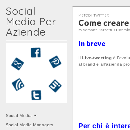
Social
METODI
,
TWITTER
Media Per
Come creare 
Aziende
by
Veronica Barsotti
•
Dicembr
In breve
Il
Live-tweeting
è l’evol
al brand e all’azienda pr
Main
Skip
Social Media
menu
to
Per chi è inte
Social Media Managers
content