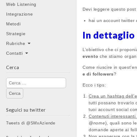
Web Listening
Devi leggere questo post
Integrazione
hai un account twitter
Metodi
In dettaglio
Strategie
Rubriche
L’obiettivo che ci propon
Contatti
evento
che stiamo organi
Cerca
Come riuscire in quest’e
e di followers
?
Ricerca
Ecco i tips:
per:
Crea un hashtag dell’
tutti possano trovarlo
Seguici su twitter
tuoi account social com
Contenuti interessanti 
@nome
), quali sono l
Tweets di @SMxAziende
domande aperte ai foll
Non esagerare con la 