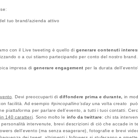
 se:
 del tuo brand/azienda attivo
iamo con il Live tweeting è quello di
generare contenuti interess
zzando o a cui stiamo partecipando per conto del nostro brand.
roica impresa di
generare engagement
per la durata dell’event
evento
. Devi preoccuparti di
diffondere prima e durante,
in mod
 con facilità. Ad esempio
#pincopallino’sday
una volta creato può 
e piattaforma per parlare dell’evento, a tutti i tuoi contatti. Ce
in 140 caratteri
. Sono molto le
info da twittare
: chi sta interv
e personalità intervenute, brevi descrizioni di ciò che accade in
owers dell’evento (ma senza esagerare), fotografie e brevi video
frequenza dei tweet.
altrimenti i followers si stuferanno e smett