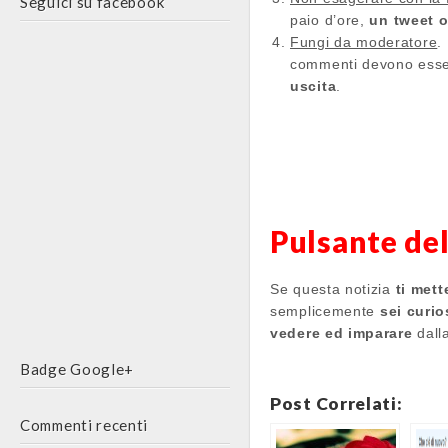
Seguici su facebook
paio d’ore,
un tweet o
Fungi da moderatore
.
commenti devono esser
uscita
.
Pulsante de
Se questa notizia
ti mett
semplicemente
sei curio
vedere ed imparare
dall
Badge Google+
Post Correlati:
Commenti recenti