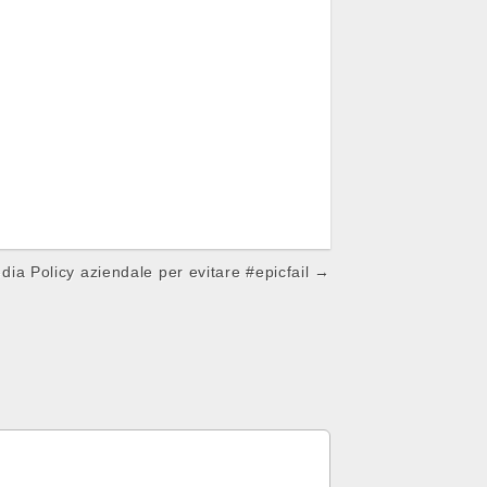
dia Policy aziendale per evitare #epicfail →