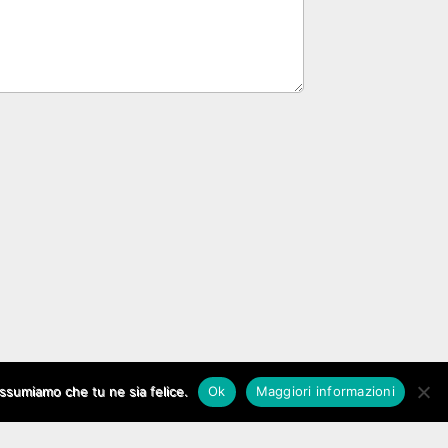
assumiamo che tu ne sia felice.
Ok
Maggiori informazioni
The Carton Theme by
bavotasan.com
.