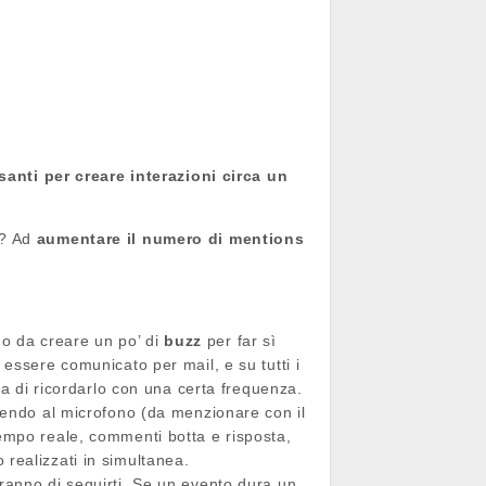
anti per creare interazioni circa un
o? Ad
aumentare il numero di mentions
o da creare un po’ di
buzz
per far sì
essere comunicato per mail, e su tutti i
rca di ricordarlo con una certa frequenza.
enendo al microfono (da menzionare con il
 tempo reale, commenti botta e risposta,
 realizzati in simultanea.
eranno di seguirti. Se un evento dura un