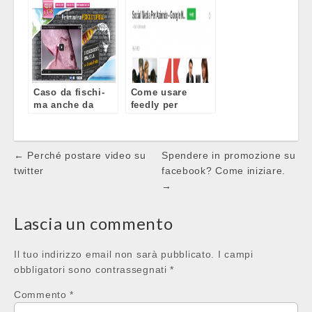
Caso da fischi-
Come usare
ma anche da
feedly per
applausi: Ceres e
monitorare le
la birra rosa soft
google news
ale che puzza di
Post
← Perché postare video su
pesce…d’aprile
Spendere in promozione su
navigation
twitter
facebook? Come iniziare.
→
Lascia un commento
Il tuo indirizzo email non sarà pubblicato.
I campi
obbligatori sono contrassegnati
*
Commento
*