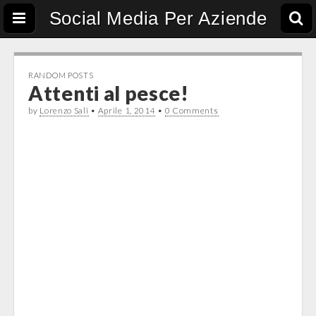
Social Media Per Aziende
RANDOM POSTS
Attenti al pesce!
by
Lorenzo Sali
•
Aprile 1, 2014
•
0 Comments