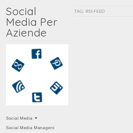
Social
TAG:
RSS FEED
Media Per
Aziende
Main
Skip
Social Media
menu
to
Social Media Managers
content