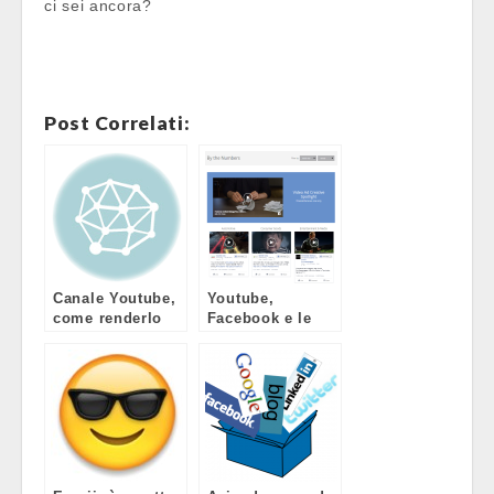
ci sei ancora?
Post Correlati:
Canale Youtube,
Youtube,
come renderlo
Facebook e le
accattivante in
novità della
poche mosse
comunicazione
video