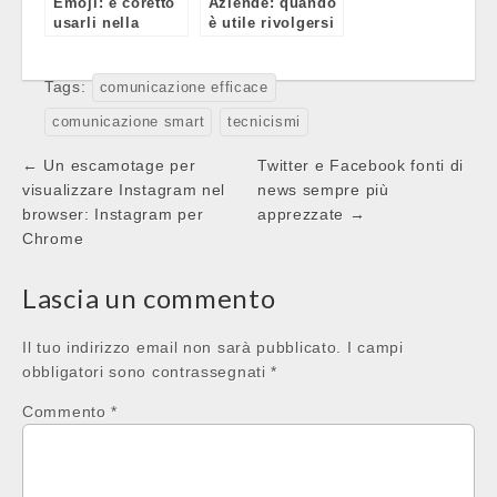
Emoji: è coretto
Aziende: quando
usarli nella
è utile rivolgersi
comunicazione
ad un’agenzia di
del brand?
comunicazione
per i social
Tags:
comunicazione efficace
comunicazione smart
tecnicismi
Post
← Un escamotage per
Twitter e Facebook fonti di
navigation
visualizzare Instagram nel
news sempre più
browser: Instagram per
apprezzate →
Chrome
Lascia un commento
Il tuo indirizzo email non sarà pubblicato.
I campi
obbligatori sono contrassegnati
*
Commento
*