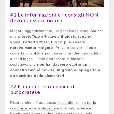
#1 Le informazioni e i consigli NON
devono essere noiosi
Magari, oggettivamente, un pochino lo sono. Ma con
uno
storytelling
efficace e il giusto
tone of
voice
, l’effetto “barbiturici” può essere
notevolmente mitigato
. Prova a scrivere il post
come fai di solito e poi pensa di renderlo più adatto
a chi ti legge. Il mio professore di filosofia
sosteneva che
non hai davvero capito un
concetto finché non sei in grado di spiegarlo a
un bambino delle elementari
.
#2 Elimina i tecnicismi e il
burocratese
Ricorda che c’è una
sostanziale differenza tra la
comunicazione istituzionale
di email, lettere e
brochures rispetto a linguaggio dei social. Allo