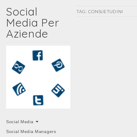
Social
TAG:
CONSUETUDINI
Media Per
Aziende
Main
Skip
Social Media
menu
to
Social Media Managers
content