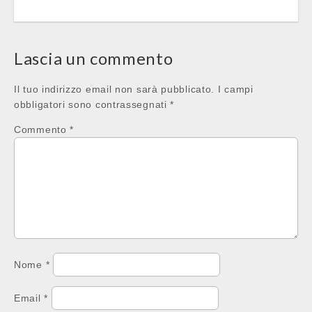
Post
navigation
Lascia un commento
Il tuo indirizzo email non sarà pubblicato.
I campi
obbligatori sono contrassegnati
*
Commento
*
Nome
*
Email
*