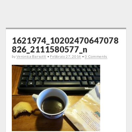
1621974_10202470647078
826_2111580577_n
by
Veronica Barsotti
•
Febbraio 27, 2014
•
0 Comments