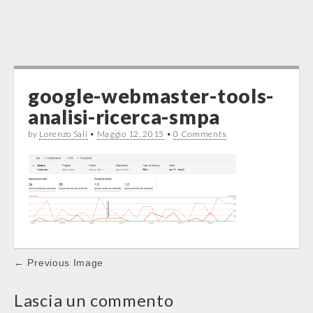
google-webmaster-tools-
analisi-ricerca-smpa
by
Lorenzo Sali
•
Maggio 12, 2015
•
0 Comments
Post
← Previous Image
navigation
Lascia un commento