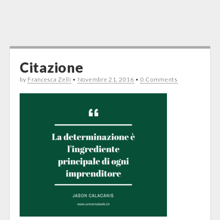
Citazione
by
Francesca Zelli
•
Novembre 21, 2016
•
0 Comments