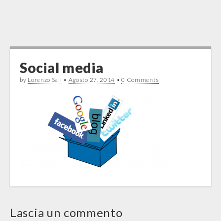
Social media
by
Lorenzo Sali
•
Agosto 27, 2014
•
0 Comments
Post
navigation
Lascia un commento