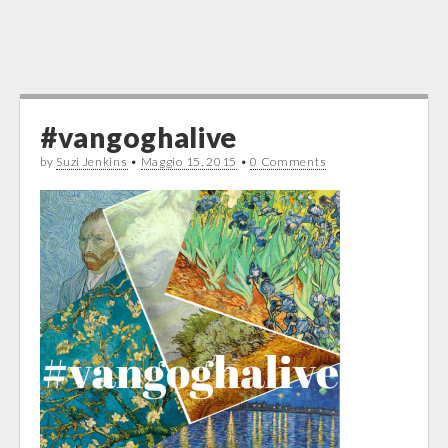
#vangoghalive
by
Suzi Jenkins
•
Maggio 15, 2015
•
0 Comments