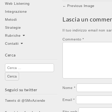
Web Listening
Post
← Previous Image
navigation
Integrazione
Lascia un comme
Metodi
Strategie
Il tuo indirizzo email non sa
Rubriche
Commento
*
Contatti
Cerca
Ricerca
per:
Nome
*
Seguici su twitter
Email
*
Tweets di @SMxAziende
Sito web