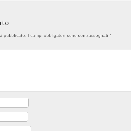
nto
rà pubblicato.
I campi obbligatori sono contrassegnati
*