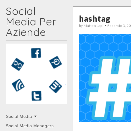
Social
hashtag
Media Per
by
Matteo Lapi
•
Febbraio 3, 2
Aziende
Main
Skip
Social Media
menu
to
Social Media Managers
content