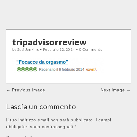
tripadvisorreview
by
Suzi Jenkins
•
Febbraio 12, 2014
•
0 Comments
Post
← Previous Image
Next Image →
navigation
Lascia un commento
Il tuo indirizzo email non sarà pubblicato.
I campi
obbligatori sono contrassegnati
*