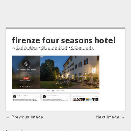
firenze four seasons hotel
by
Suzi Jenkins
•
Giugno 6, 2014
•
0 Comments
Post
← Previous Image
Next Image →
navigation