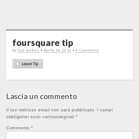
foursquare tip
by
Suzi Jenkins
•
Aprile 14, 2014
•
0 Comments
Post
navigation
Lascia un commento
Il tuo indirizzo email non sarà pubblicato.
I campi
obbligatori sono contrassegnati
*
Commento
*